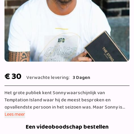
€ 30
Verwachte levering:
3 Dagen
Het grote publiek kent Sonny waarschijnlijk van
Temptation Island waar hij de meest besproken en
opvallendste persoon in het seizoen was. Maar Sonny is
zoveel meer dan dat. Met zijn 27 jaar heeft hij al het 1 en
Lees meer
ander voor elkaar, eigen zonnestudio, vastgoed en hij
Een videoboodschap bestellen
draaide al op heel wat plekken in de wereld als DJ. Hij heeft