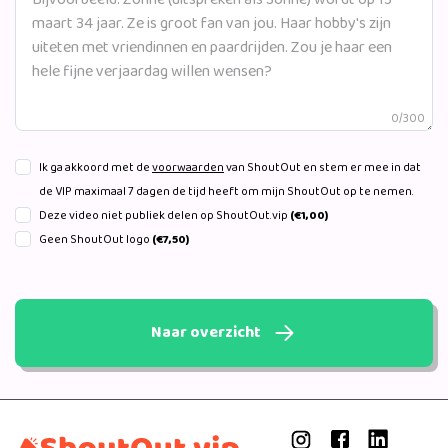
0/300
Ik ga akkoord met de
voorwaarden
van ShoutOut en stem er mee in dat
de VIP maximaal 7 dagen de tijd heeft om mijn ShoutOut op te nemen.
Deze video niet publiek delen op ShoutOut.vip
(€1,00)
Geen ShoutOut logo
(€7,50)
Naar overzicht