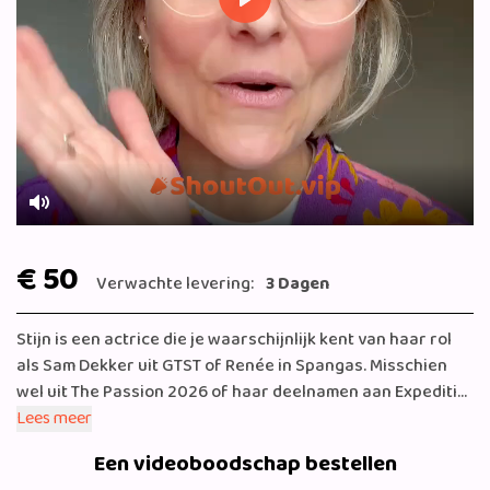
Play
Mute
€ 50
Verwachte levering:
3 Dagen
Stijn is een actrice die je waarschijnlijk kent van haar rol
als Sam Dekker uit GTST of Renée in Spangas. Misschien
wel uit The Passion 2026 of haar deelnamen aan Expeditie
Robinson, DanceDanceDance. En nog veel meer natuurlijk ;)
Lees meer
Een videoboodschap bestellen