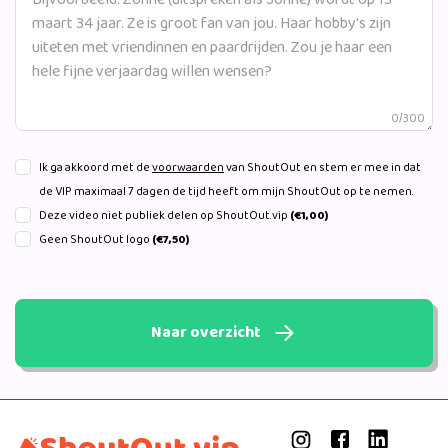
0/300
Ik ga akkoord met de
voorwaarden
van ShoutOut en stem er mee in dat
de VIP maximaal 7 dagen de tijd heeft om mijn ShoutOut op te nemen.
Deze video niet publiek delen op ShoutOut.vip
(€1,00)
Geen ShoutOut logo
(€7,50)
Naar overzicht