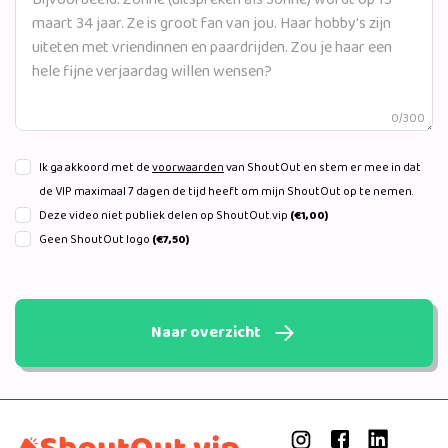
0/300
Ik ga akkoord met de
voorwaarden
van ShoutOut en stem er mee in dat
de VIP maximaal 7 dagen de tijd heeft om mijn ShoutOut op te nemen.
Deze video niet publiek delen op ShoutOut.vip
(€1,00)
Geen ShoutOut logo
(€7,50)
Naar overzicht