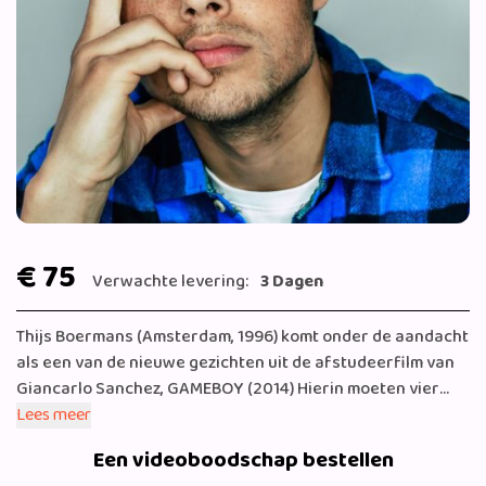
€ 75
Verwachte levering:
3 Dagen
Thijs Boermans (Amsterdam, 1996) komt onder de aandacht
als een van de nieuwe gezichten uit de afstudeerfilm van
Giancarlo Sanchez, GAMEBOY (2014) Hierin moeten vier
havoscholieren de consequenties onder ogen zien van het
Lees meer
stelen van examenopgaven. GAMEBOY wint de Topkapi
Een videoboodschap bestellen
Fiction Award. Thijs volgt deze rol op met een optreden in