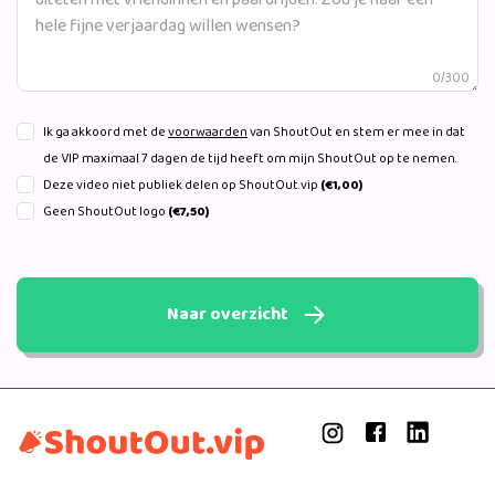
0/300
Ik ga akkoord met de
voorwaarden
van ShoutOut en stem er mee in dat
de VIP maximaal 7 dagen de tijd heeft om mijn ShoutOut op te nemen.
Deze video niet publiek delen op ShoutOut.vip
(€1,00)
Geen ShoutOut logo
(€7,50)
Naar overzicht