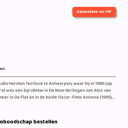
Aanmelden als VIP
gen
dio Herman Teirlinck te Antwerpen, waar hij in 1986 (op
mrol was een bijrolletje in De Noorderlingen van Alex van
r in De Flat en in de beide Oscar-films Antonia (1995),
veelgevraagd acteur, die onder meer meespeelde in Rent a
n rol als de crimineel Jack in Lek (2000) kreeg hij een
deed Löw televisiewerk. Hij
eoboodschap bestellen
in Tijd van Leven (1996) en verder onder meer in Het jaar