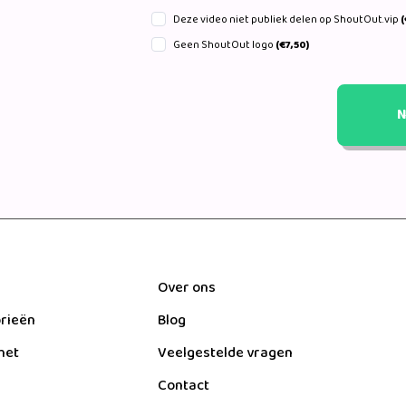
Deze video niet publiek delen op ShoutOut.vip
(
Geen ShoutOut logo
(€7,50)
N
Over ons
orieën
Blog
het
Veelgestelde vragen
Contact