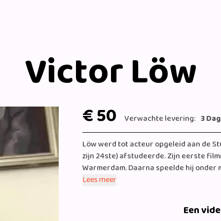
Victor Löw
€ 50
Verwachte levering:
3 Da
Löw werd tot acteur opgeleid aan de Stu
zijn 24ste) afstudeerde. Zijn eerste fil
Warmerdam. Daarna speelde hij onder mee
en Karakter (1997). Hierna was hij een 
Lees meer
Friend van Eddy Terstall (2000). Voor zij
Gouden Kalf. In 2004 speelde Löw een rolletje in Floris. Daarnaast 
Een vid
was voor het eerst op televisie te zien 