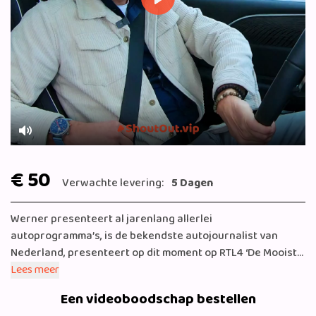
Play
Mute
€ 50
Verwachte levering:
5 Dagen
Werner presenteert al jarenlang allerlei
autoprogramma’s, is de bekendste autojournalist van
Nederland, presenteert op dit moment op RTL4 ‘De Mooiste
Wegen’, en heeft een populair autokanaal op Youtube.
Lees meer
Een videoboodschap bestellen