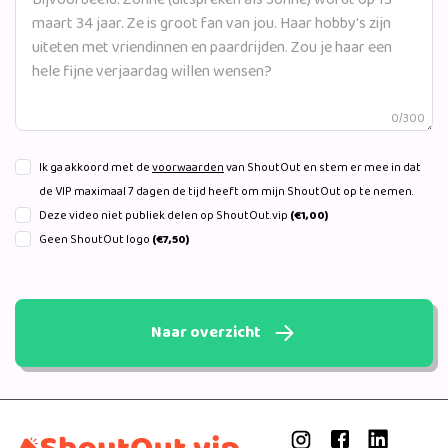
0/300
Ik ga akkoord met de
voorwaarden
van ShoutOut en stem er mee in dat
de VIP maximaal 7 dagen de tijd heeft om mijn ShoutOut op te nemen.
Deze video niet publiek delen op ShoutOut.vip
(€1,00)
Geen ShoutOut logo
(€7,50)
Naar overzicht