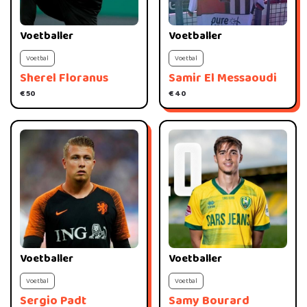
Voetballer
Voetballer
Voetbal
Voetbal
Sherel Floranus
Samir El Messaoudi
€ 50
€ 40
Voetballer
Voetballer
Voetbal
Voetbal
Sergio Padt
Samy Bourard