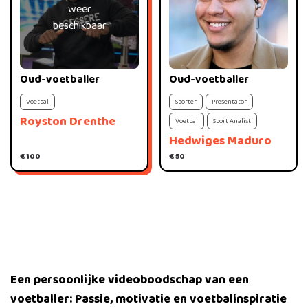
weer
beschikbaar
Oud-voetballer
Oud-voetballer
Voetbal
Sporter
Presentator
Royston Drenthe
Voetbal
Sport Analist
Hedwiges Maduro
€ 100
€ 50
Een persoonlijke videoboodschap van een
voetballer: Passie, motivatie en voetbalinspiratie