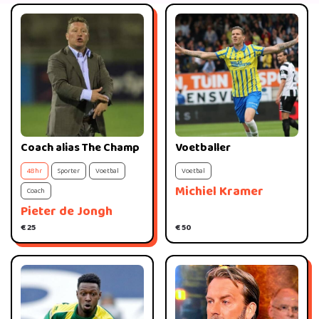
Coach alias The Champ
Voetballer
48hr
Sporter
Voetbal
Voetbal
Michiel Kramer
Coach
Pieter de Jongh
€ 25
€ 50