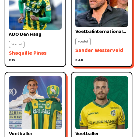
Voetbalinternational
ADO Den Haag
(keeper)
Voetbal
Voetbal
Sander Westerveld
Shaquille Pinas
€ 15
€ 40
Voetballer
Voetballer