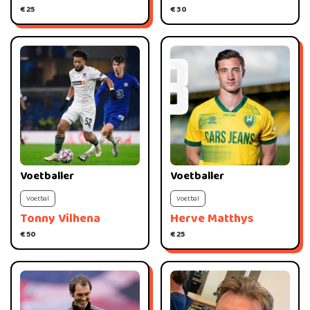
€ 25
€ 30
Voetballer
Voetballer
Voetbal
Voetbal
Tonny Vilhena
Herve Matthys
€ 50
€ 25