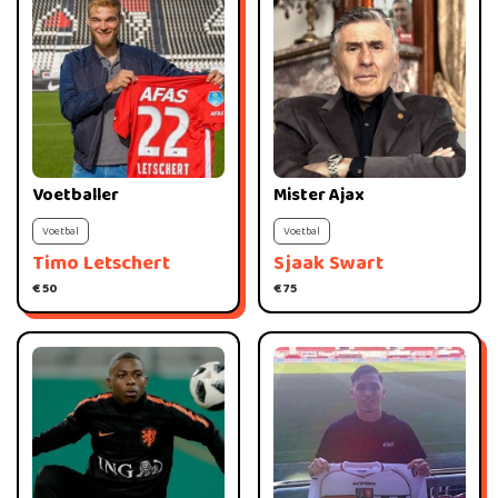
Voetballer
Mister Ajax
Voetbal
Voetbal
Timo Letschert
Sjaak Swart
€ 50
€ 75