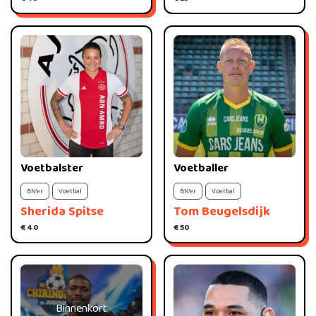
Voetbalster
Voetballer
BN'er
Voetbal
BN'er
Voetbal
Sherida Spitse
Tom Beugelsdijk
€ 40
€ 50
Binnenkort