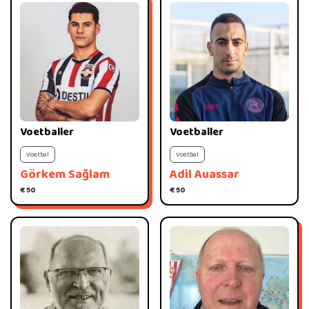
Voetballer
Voetballer
Voetbal
Voetbal
Görkem Sağlam
Adil Auassar
€ 50
€ 50