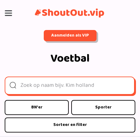
Aanmelden als VIP
Voetbal
BN'er
Sporter
Sorteer en filter