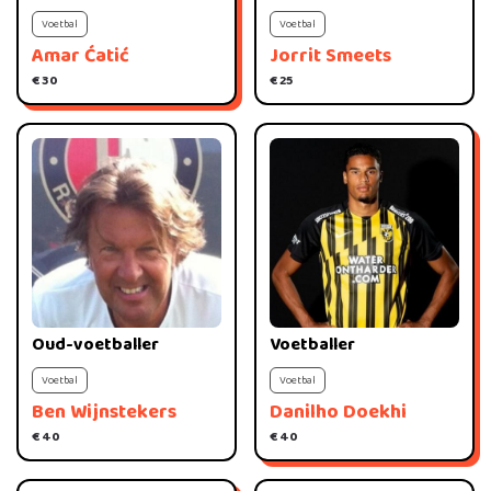
Voetbal
Voetbal
Amar Ćatić
Jorrit Smeets
€ 30
€ 25
Oud-voetballer
Voetballer
Voetbal
Voetbal
Ben Wijnstekers
Danilho Doekhi
€ 40
€ 40