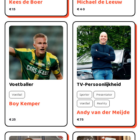
Kees de Boer
Michael de Leeuw
€ 15
€ 40
Voetballer
TV-Persoonlijkheid
Voetbal
Sporter
Presentator
Boy Kemper
Voetbal
Reality
Andy van der Meijde
€ 25
€ 75