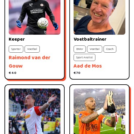
Keeper
Voetbaltrainer
Sporter
Voetbal
BN'er
Voetbal
Coach
Raimond van der
Sport Analist
Gouw
Aad de Mos
€ 40
€ 70