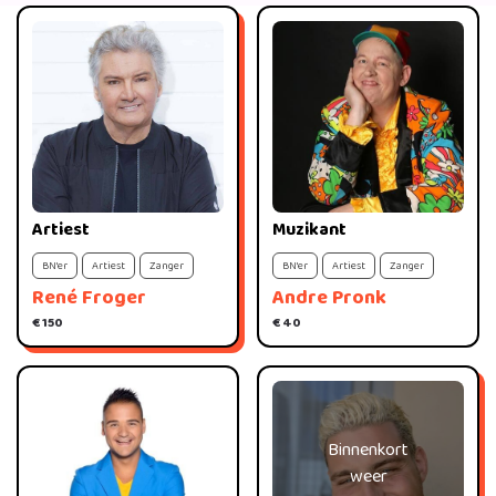
Artiest
Muzikant
BN'er
Artiest
Zanger
BN'er
Artiest
Zanger
René Froger
Andre Pronk
€ 150
€ 40
Binnenkort
weer