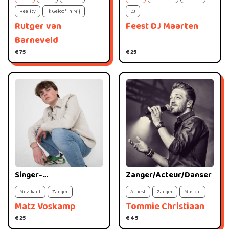
Reality
Ik Geloof In Mij
DJ
Rutger van
Feest DJ Maarten
Barneveld
€ 75
€ 25
Singer-
Zanger/Acteur/Danser
songwriter/Rapper
Muzikant
Zanger
Artiest
Zanger
Musical
Matz Voskamp
Tommie Christiaan
€ 25
€ 45