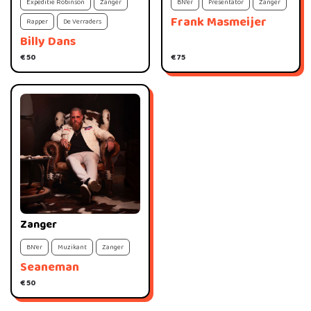
Expeditie Robinson
Zanger
BN'er
Presentator
Zanger
Frank Masmeijer
Rapper
De Verraders
Billy Dans
€ 50
€ 75
Zanger
BN'er
Muzikant
Zanger
Seaneman
€ 50