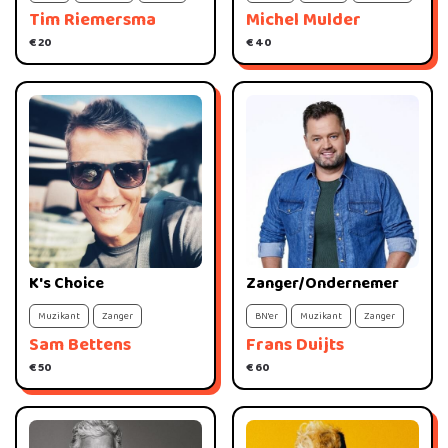
Tim Riemersma
Michel Mulder
€ 20
€ 40
K's Choice
Zanger/Ondernemer
Muzikant
Zanger
BN'er
Muzikant
Zanger
Sam Bettens
Frans Duijts
€ 50
€ 60