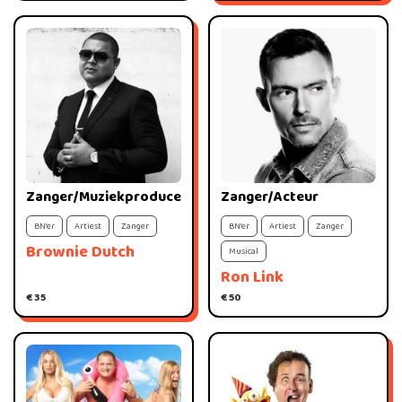
Zanger/Muziekproducent
Zanger/Acteur
BN'er
Artiest
Zanger
BN'er
Artiest
Zanger
Brownie Dutch
Musical
Ron Link
€ 35
€ 50