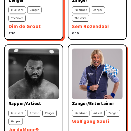
Zanger
Zanger
Muzikant
Zanger
Muzikant
Zanger
The Voice
The Voice
Dim de Groot
Sem Rozendaal
€ 30
€ 30
Rapper/Artiest
Zanger/Entertainer
Muzikant
Artiest
Zanger
Muzikant
Artiest
Zanger
Wolfgang Saufi
Rapper
JordyMone9