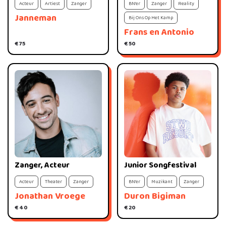
BN'er
Zanger
Reality
Acteur
Artiest
Zanger
Janneman
Bij Ons Op Het Kamp
Frans en Antonio
€ 75
€ 50
Zanger, Acteur
Junior Songfestival
Acteur
Theater
Zanger
BN'er
Muzikant
Zanger
Jonathan Vroege
Duron Bigiman
€ 40
€ 20