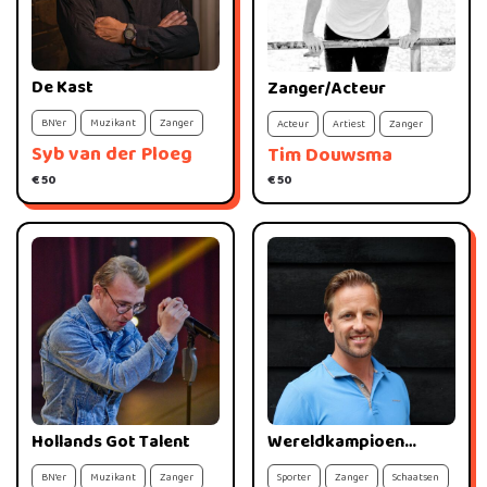
De Kast
Zanger/Acteur
BN'er
Muzikant
Zanger
Acteur
Artiest
Zanger
Syb van der Ploeg
Tim Douwsma
€ 50
€ 50
Hollands Got Talent
Wereldkampioen
schaatsen
BN'er
Muzikant
Zanger
Sporter
Zanger
Schaatsen