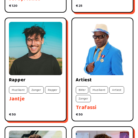
€ 120
€ 25
Rapper
Artiest
Muzikant
Zanger
Rapper
BN'er
Muzikant
Artiest
Jantje
Zanger
Trafassi
€ 50
€ 50