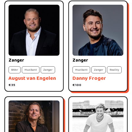
Zanger
Zanger
BN'er
Muzikant
Zanger
Muzikant
Zanger
Reality
August van Engelen
Danny Froger
€ 35
€ 100