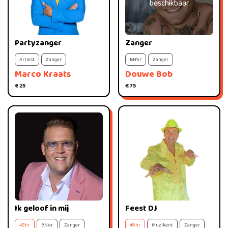
beschikbaar
Partyzanger
Zanger
Artiest
Zanger
BN'er
Zanger
Marco Kraats
Douwe Bob
€ 25
€ 75
Ik geloof in mij
Feest DJ
48hr
BN'er
Zanger
48hr
Muzikant
Zanger