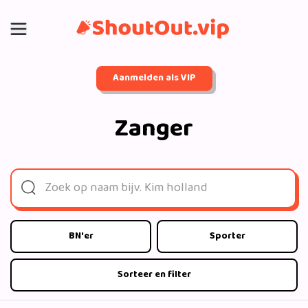
Aanmelden als VIP
Zanger
BN'er
Sporter
Sorteer en filter