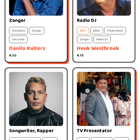
Zanger
Radio DJ
Muzikant
Zanger
48hr
BN'er
Presentator
The Voice
Zanger
Radio DJ
Danilo Kuiters
Henk Westbroek
€ 30
€ 75
Songwriter, Rapper
TV Presentator