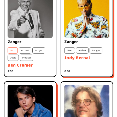
Zanger
Zanger
48hr
Artiest
Zanger
BN'er
Artiest
Zanger
Jody Bernal
Opera
Musical
Ben Cramer
€ 50
€ 50