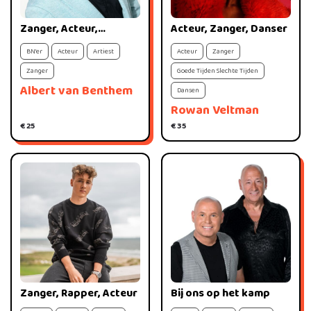
Zanger, Acteur,
Acteur, Zanger, Danser
Feestbeest
BN'er
Acteur
Artiest
Acteur
Zanger
Zanger
Goede Tijden Slechte Tijden
Albert van Benthem
Dansen
Rowan Veltman
€ 25
€ 35
Bij ons op het kamp
Zanger, Rapper, Acteur