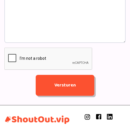
is een ongekend succes met 44 uitverkochte zalen. In
Engeland nemen de zussen intussen hun debuutalbum We
Got This op, dat eind 2016 wordt uitgebracht.
In dezelfde periode wordt OG3NE door omroep AVROTROS
benaderd om deel te nemen aan het Eurovisie
Songfestival. Dit avontuur pakken de zussen met beide
handen aan en in het voorjaar van 2017 vertegenwoordigt
OG3NE Nederland op de 62e editie van het Eurovisie
Songfestival in Kiev, Oekraïne, met het zeer persoonlijke
en harmonieuze Lights And Shadows. Het is een muzikale
ode aan alle mensen die lijden aan een ziekte waarbij de
Versturen
gezinssituatie vaak wordt ontwricht. Het nummer staat
Lisa, Amy en Shelley na aan het hart aangezien zij door de
ziekte van hun moeder Isolde in een vergelijkbare situatie
zitten. OG3NE komt glansrijk door de halve finale van het
Eurovisie Songfestival en bereikt uiteindelijk een 11e
positie tijdens de Grand Final. De vakjury waardeert het