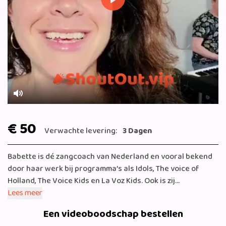
Play
Mute
€ 50
Verwachte levering:
3 Dagen
Babette is dé zangcoach van Nederland en vooral bekend
door haar werk bij programma’s als Idols, The voice of
Holland, The Voice Kids en La Voz Kids. Ook is zij
eigenaresse van de succesvolle Babette Labeij Music
Lees meer
Academy’s in Amsterdam en Rotterdam. In korte tijd haalt
Een videoboodschap bestellen
Babette het beste uit ieders stem, leert ze je te zingen