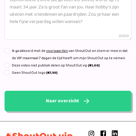
0/300
Ik ga akkoord met de
voorwaarden
van ShoutOut en stem er mee in dat
de VIP maximaal 7 dagen de tijd heeft om mijn ShoutOut op te nemen.
Deze video niet publiek delen op ShoutOut.vip
(€1,00)
Geen ShoutOut logo
(€7,50)
Naar overzicht