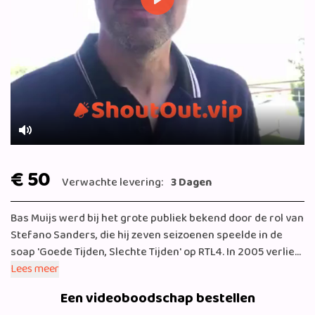
Play
Mute
€ 50
Verwachte levering:
3 Dagen
Bas Muijs werd bij het grote publiek bekend door de rol van
Stefano Sanders, die hij zeven seizoenen speelde in de
soap 'Goede Tijden, Slechte Tijden' op RTL4. In 2005 verliet
hij de soap en speelde hij in verschillende andere series en
Lees meer
films, waaronder 'Costa' en 'Voetbalvrouwen'. Vorig jaar
Een videoboodschap bestellen
maakte Bas een comeback in 'GTST' en is vanaf 2022 weer