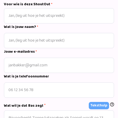
te zien in de theaters met een nieuwe komische
Voor wie is deze ShoutOut
*
theatervoorstelling. Ook Bas te boeken via ShoutOut!
Wat is jouw naam?
*
Jouw e-mailadres
*
Wat is je telefoonnummer
*
Teksthulp
Wat wil je dat Bas zegt