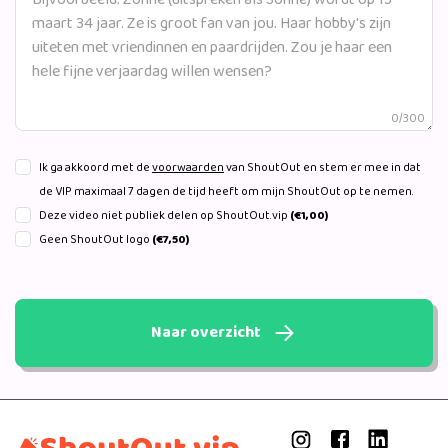
0/300
Ik ga akkoord met de
voorwaarden
van ShoutOut en stem er mee in dat
de VIP maximaal 7 dagen de tijd heeft om mijn ShoutOut op te nemen.
Deze video niet publiek delen op ShoutOut.vip
(€1,00)
Geen ShoutOut logo
(€7,50)
Naar overzicht