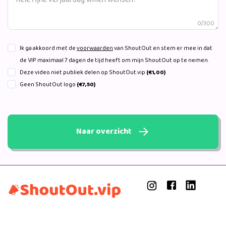
0/300
Ik ga akkoord met de
voorwaarden
van ShoutOut en stem er mee in dat
de VIP maximaal 7 dagen de tijd heeft om mijn ShoutOut op te nemen.
Deze video niet publiek delen op ShoutOut.vip
(€1,00)
Geen ShoutOut logo
(€7,50)
Naar overzicht