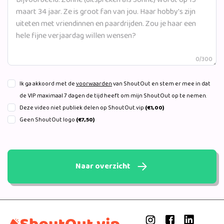
0/300
Ik ga akkoord met de
voorwaarden
van ShoutOut en stem er mee in dat
de VIP maximaal 7 dagen de tijd heeft om mijn ShoutOut op te nemen.
Deze video niet publiek delen op ShoutOut.vip
(€1,00)
Geen ShoutOut logo
(€7,50)
Naar overzicht