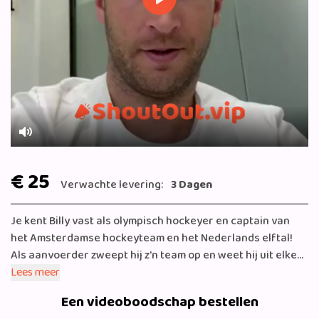
Play
Mute
€ 25
Verwachte levering:
3 Dagen
Je kent Billy vast als olympisch hockeyer en captain van
het Amsterdamse hockeyteam en het Nederlands elftal!
Als aanvoerder zweept hij z'n team op en weet hij uit elke
moeilijke situatie een uitweg. Billy in drie woorden:
Lees meer
medaillewinnaar, aanjager, sporthart. Wil je ook iemand
Een videoboodschap bestellen
aanmoedigen of feliciteren, dan moet je bij Billy zijn!