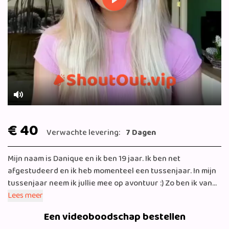
Play
Mute
€ 40
Verwachte levering:
7 Dagen
Mijn naam is Danique en ik ben 19 jaar. Ik ben net
afgestudeerd en ik heb momenteel een tussenjaar. In mijn
tussenjaar neem ik jullie mee op avontuur :) Zo ben ik van
plan om veel te reizen en mensen te inspireren om de
Lees meer
beste versie van zichzelf te worden. Ik ben vaak in de
Een videoboodschap bestellen
sportschool te vinden en dit zie je zeker terug op mijn