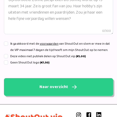
0/300
Ik ga akkoord met de
voorwaarden
van ShoutOut en stem er mee in dat
de VIP maximaal 7 dagen de tijd heeft om mijn ShoutOut op te nemen.
Deze video niet publiek delen op ShoutOut.vip
(€1,00)
Geen ShoutOut logo
(€7,50)
Naar overzicht