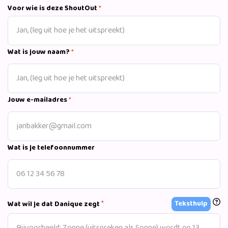
kanaal. Ook ben ik altijd in voor een feestje! 🥳
Voor wie is deze ShoutOut
*
Wat is jouw naam?
*
Jouw e-mailadres
*
Wat is je telefoonnummer
*
Teksthulp
Wat wil je dat Danique zegt