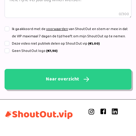
0/300
Ik ga akkoord met de
voorwaarden
van ShoutOut en stem er mee in dat
de VIP maximaal 7 dagen de tijd heeft om mijn ShoutOut op te nemen.
Deze video niet publiek delen op ShoutOut.vip
(€1,00)
Geen ShoutOut logo
(€7,50)
Naar overzicht