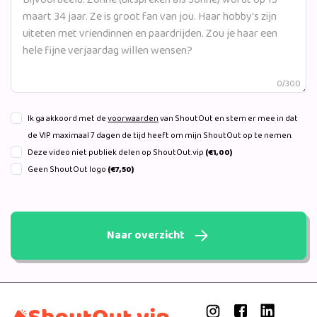
0/300
Ik ga akkoord met de
voorwaarden
van ShoutOut en stem er mee in dat
de VIP maximaal 7 dagen de tijd heeft om mijn ShoutOut op te nemen.
Deze video niet publiek delen op ShoutOut.vip
(€1,00)
Geen ShoutOut logo
(€7,50)
Naar overzicht