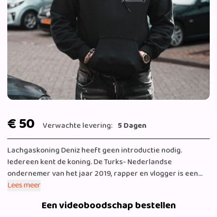
€ 50
Verwachte levering:
5 Dagen
Lachgaskoning Deniz heeft geen introductie nodig.
Iedereen kent de koning. De Turks- Nederlandse
ondernemer van het jaar 2019, rapper en vlogger is een
strakke waarde in de Nederlandse game. Hij domineert de
Lees meer
ondernemerswereld met zijn lachgas imperium. En wilt nu
Een videoboodschap bestellen
de rapgame ook domineren. Het vervolg kon niet uitblijven.