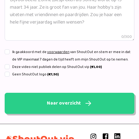
0/300
Ik ga akkoord met de
voorwaarden
van ShoutOut en stem er mee in dat
de VIP maximaal 7 dagen de tijd heeft om mijn ShoutOut op te nemen.
Deze video niet publiek delen op ShoutOut.vip
(€1,00)
Geen ShoutOut logo
(€7,50)
Naar overzicht