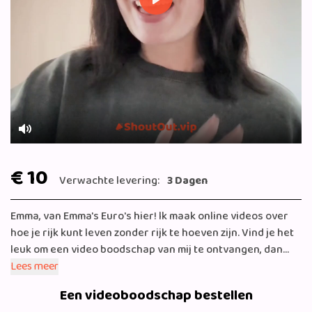
Play
Mute
€ 10
Verwachte levering:
3 Dagen
Emma, van Emma's Euro's hier! lk maak online videos over
hoe je rijk kunt leven zonder rijk te hoeven zijn. Vind je het
leuk om een video boodschap van mij te ontvangen, dan
hoor ik het graag.
Lees meer
Een videoboodschap bestellen