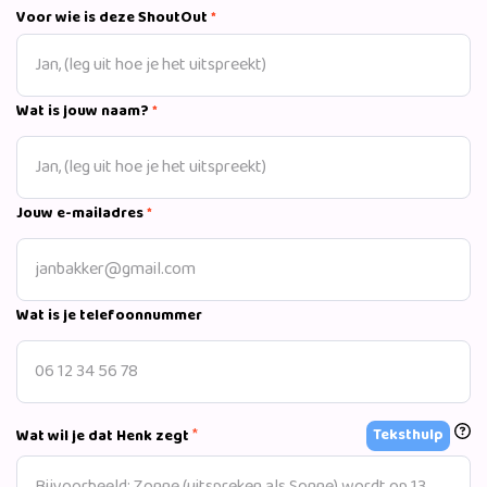
markante persoonlijkheid. Hij was deelnemer aan
Voor wie is deze ShoutOut
*
spelletjesprogramma’s als Waku Waku (KRO). In 2000 was
hij deelnemer aan het televisieprogramma Big Brother
VIPS (Veronica). Ook was hij (kort) te zien in Bobo’s in the
Bush (Yorin; 2003). Daarnaast presenteert hij een aantal
Wat is jouw naam?
*
radioprogramma’s. Bres was ook coach van het RTL 4
voetbal Sterrenteam.
Jouw e-mailadres
*
Wat is je telefoonnummer
*
Teksthulp
Wat wil je dat Henk zegt