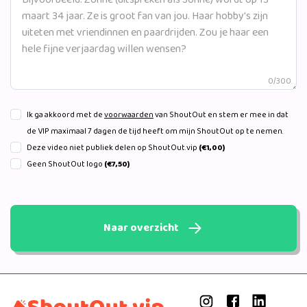
0/300
Ik ga akkoord met de
voorwaarden
van ShoutOut en stem er mee in dat
de VIP maximaal 7 dagen de tijd heeft om mijn ShoutOut op te nemen.
Deze video niet publiek delen op ShoutOut.vip
(€1,00)
Geen ShoutOut logo
(€7,50)
Naar overzicht