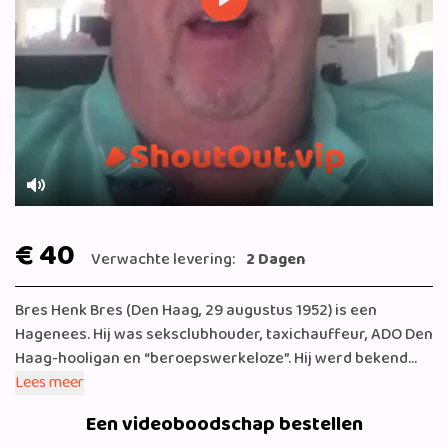
Play
Mute
€ 40
Verwachte levering:
2 Dagen
Bres Henk Bres (Den Haag, 29 augustus 1952) is een
Hagenees. Hij was seksclubhouder, taxichauffeur, ADO Den
Haag-hooligan en “beroepswerkeloze”. Hij werd bekend
door zijn opvallende opmerkingen en aanwezigheid in het
Lees meer
discussieprogramma Het Lagerhuis van de VARA. Door zijn
Een videoboodschap bestellen
postuur, authentieke taalgebruik en dialect is Bres een