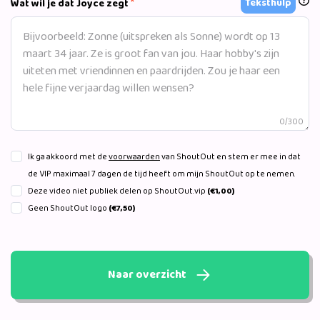
*
Teksthulp
Wat wil je dat Joyce zegt
0/300
Ik ga akkoord met de
voorwaarden
van ShoutOut en stem er mee in dat
de VIP maximaal 7 dagen de tijd heeft om mijn ShoutOut op te nemen.
Deze video niet publiek delen op ShoutOut.vip
(€1,00)
Geen ShoutOut logo
(€7,50)
Naar overzicht