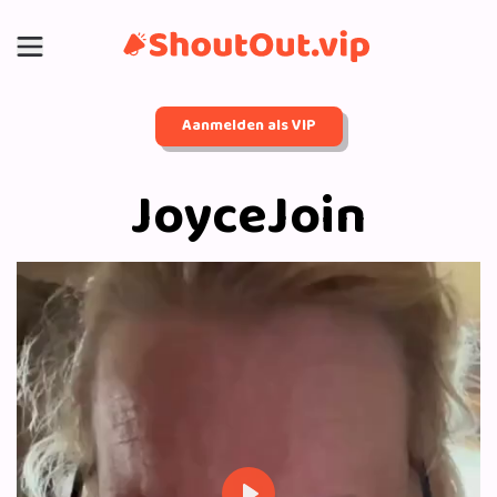
Aanmelden als VIP
JoyceJoin