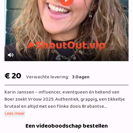
Play
Mute
€ 20
Verwachte levering:
3 Dagen
Karin Janssen – influencer, eventqueen én bekend van
Boer zoekt Vrouw 2025. Authentiek, grappig, een tikkeltje
brutaal en altijd met een flinke dosis Brabantse
gezelligheid.
Lees meer
Een videoboodschap bestellen