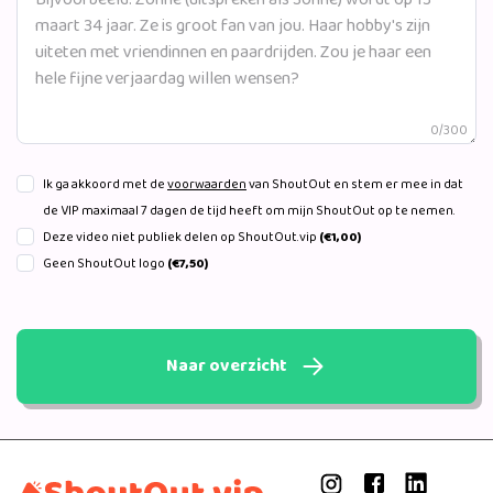
0/300
Ik ga akkoord met de
voorwaarden
van ShoutOut en stem er mee in dat
de VIP maximaal 7 dagen de tijd heeft om mijn ShoutOut op te nemen.
Deze video niet publiek delen op ShoutOut.vip
(€1,00)
Geen ShoutOut logo
(€7,50)
Naar overzicht