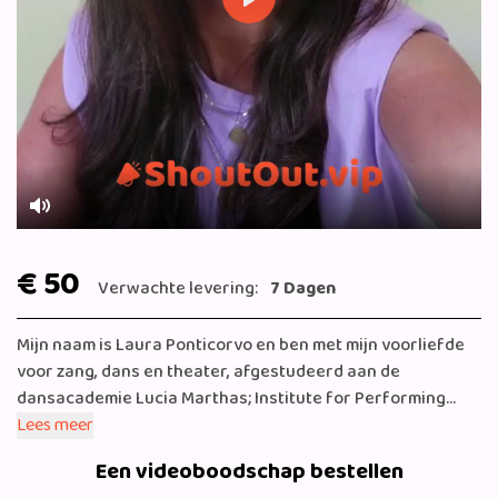
Play
Mute
€ 50
Verwachte levering:
7 Dagen
Mijn naam is Laura Ponticorvo en ben met mijn voorliefde
voor zang, dans en theater, afgestudeerd aan de
dansacademie Lucia Marthas; Institute for Performing
Arts. Na mijn studie afgerond te hebben, nam ik deel aan de
Lees meer
televisietalentenjacht X Factor. Mijn carrière in de
Een videoboodschap bestellen
schijnwerpers breidde zich uit en veel