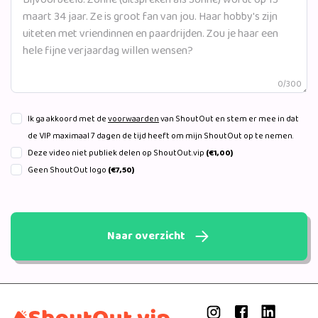
jullie mee naar de leukste feestjes, events, vakantietrips,
de werkzaamheden voor mijn webshop BUYLAU, het
realiseren van mijn eigen kledinglijn en nog veel meer!
Kortom: ik hoef me nooit te vervelen in mijn hectische,
maar gezellige leven en deel dit graag met jullie! Veel lees-
0/300
en kijkplezier!
Ik ga akkoord met de
voorwaarden
van ShoutOut en stem er mee in dat
de VIP maximaal 7 dagen de tijd heeft om mijn ShoutOut op te nemen.
Deze video niet publiek delen op ShoutOut.vip
(€1,00)
Geen ShoutOut logo
(€7,50)
Naar overzicht