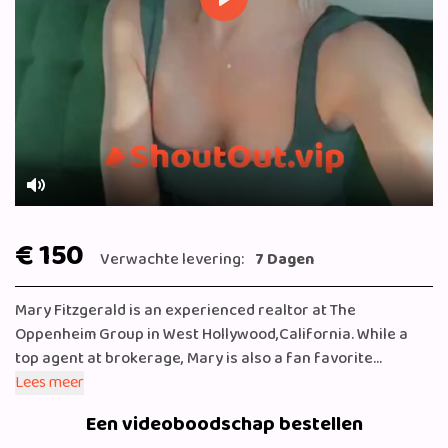
Play
Mute
€ 150
Verwachte levering:
7 Dagen
Mary Fitzgerald is an experienced realtor at The
Oppenheim Group in West Hollywood,California. While a
top agent at brokerage, Mary is also a fan favorite
on Netflixʼs hit reality television series, “Selling Sunset.”
Lees meer
Maryʼs worked the past 6 years at The Oppenheim Group,
Een videoboodschap bestellen
adding considerable value to the firmʼs real estate