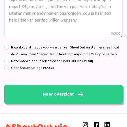
0/300
Ik ga akkoord met de
voorwaarden
van ShoutOut en stem er mee in dat
de VIP maximaal 7 dagen de tijd heeft om mijn ShoutOut op te nemen.
Deze video niet publiek delen op ShoutOut.vip
(€1,00)
Geen ShoutOut logo
(€7,50)
Naar overzicht