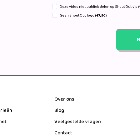
Deze video niet publiek delen op ShoutOut.vip
(
Geen ShoutOut logo
(€7,50)
N
Over ons
orieën
Blog
het
Veelgestelde vragen
Contact