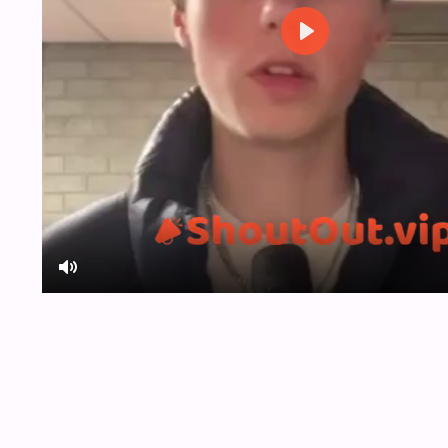
Play
Mute