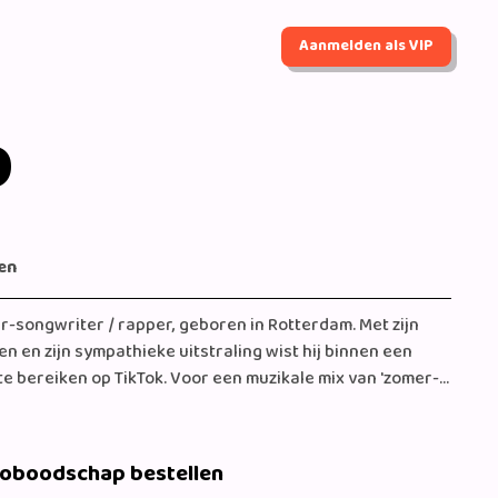
Aanmelden als VIP
p
en
er-songwriter / rapper, geboren in Rotterdam. Met zijn
n en zijn sympathieke uitstraling wist hij binnen een
e bereiken op TikTok. Voor een muzikale mix van 'zomer-
ij Matz aan het goede adres. 'Ralphie' samen met Ghazi,
e meest gebruikte sounds op TikTok. De sound behaalde
5 dagen en werd gebruikt in 1100 video's. Matz zijn ode
eoboodschap bestellen
n viral. Een Crush Op (Roxy) behaalde binnen 4 dagen