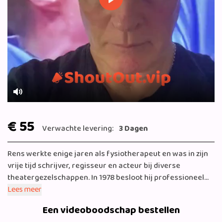
Play
Mute
€ 55
Verwachte levering:
3 Dagen
Rens werkte enige jaren als fysiotherapeut en was in zijn
vrije tijd schrijver, regisseur en acteur bij diverse
theatergezelschappen. In 1978 besloot hij professioneel
theaterartiest te worden en richtte hij het
Lees meer
theatergezelschap Kaktus op. Met dit gezelschap trad hij
Een videoboodschap bestellen
voor zowel volwassenen als kinderen op. In 1983 speelde