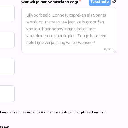
*
Teksthulp
Wat wil je dat Sebastiaan zegt
0/300
 en stem er mee in dat de VIP maximaal 7 dagen de tijd heeft om mijn
€1,00)