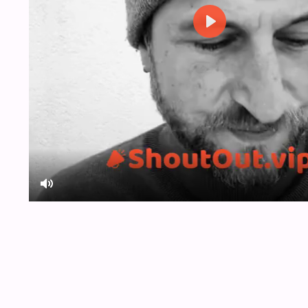
Play
Mute