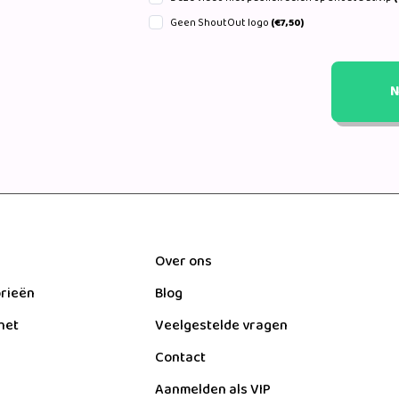
Geen ShoutOut logo
(€7,50)
N
Over ons
orieën
Blog
het
Veelgestelde vragen
Contact
Aanmelden als VIP