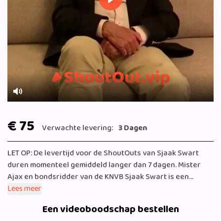
Play
Mute
€ 75
Verwachte levering:
3 Dagen
LET OP: De levertijd voor de ShoutOuts van Sjaak Swart
duren momenteel gemiddeld langer dan 7 dagen. Mister
Ajax en bondsridder van de KNVB Sjaak Swart is een
voormalig voetballer. Hij maakte deel uit van het gouden
Lees meer
Ajax-elftal van begin jaren zeventig. Zijn bijnaam is ‘Mister
Een videoboodschap bestellen
Ajax’ omdat hij tot de dag van vandaag nog altijd erg