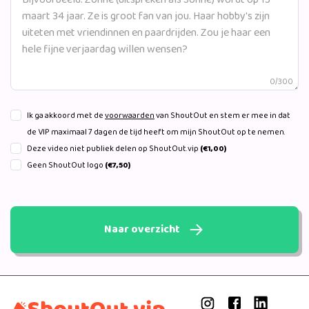
0/300
Ik ga akkoord met de
voorwaarden
van ShoutOut en stem er mee in dat
de VIP maximaal 7 dagen de tijd heeft om mijn ShoutOut op te nemen.
Deze video niet publiek delen op ShoutOut.vip
(€1,00)
Geen ShoutOut logo
(€7,50)
Naar overzicht