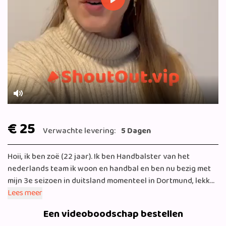
Play
Mute
€ 25
Verwachte levering:
5 Dagen
Hoii, ik ben zoë (22 jaar). Ik ben Handbalster van het
nederlands team ik woon en handbal en ben nu bezig met
mijn 3e seizoen in duitsland momenteel in Dortmund, lekker
dichtbij de grens zodat ik nog vaak ons kikkerlandje kan
Lees meer
bezoeken. Hobby's naast sporten zijn creatief zijn,
Een videoboodschap bestellen
shoppen netflix en met familie zijn! Na een moeilijke