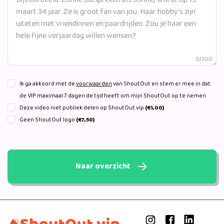
0/300
Ik ga akkoord met de
voorwaarden
van ShoutOut en stem er mee in dat
de VIP maximaal 7 dagen de tijd heeft om mijn ShoutOut op te nemen.
Deze video niet publiek delen op ShoutOut.vip
(€1,00)
Geen ShoutOut logo
(€7,50)
Naar overzicht