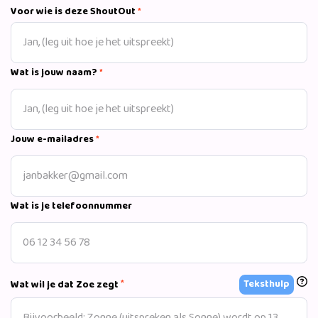
periode zit ik nu weer lekker in mijn vel en heb ik zin om alle
Voor wie is deze ShoutOut
*
kansen te grijpen die op mijn pad komen Groetjes en dikke
knuffel, zoë
Wat is jouw naam?
*
Jouw e-mailadres
*
Wat is je telefoonnummer
*
Teksthulp
Wat wil je dat Zoe zegt